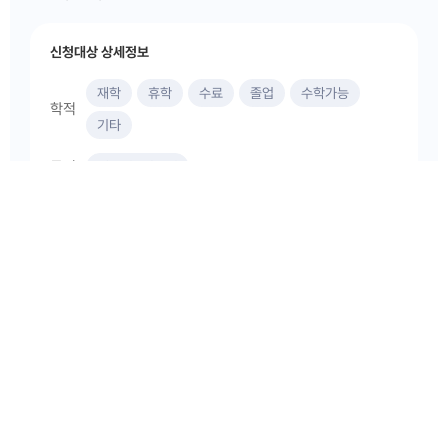
신청대상 상세정보
재학
휴학
수료
졸업
수학가능
학적
기타
국적
내국인+외국인
과정
학사
석사
박사
1학년
2학년
3학년
4학년
5학년
학년
6학년
신청
82
명
/
정원
100
명
프로그램 신청하기
프로그램 기본정보