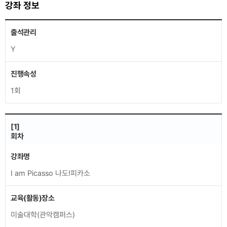
강좌 정보
출석관리
Y
진행속성
1회
[1]
회차
강좌명
I am Picasso 나도!피카소
교육(활동)장소
미술대학(관악캠퍼스)