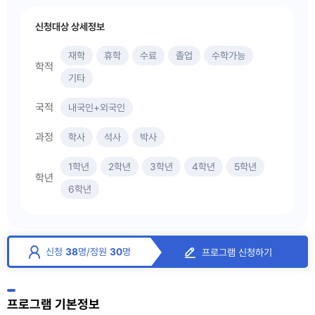
신청대상 상세정보
재학
휴학
수료
졸업
수학가능
학적
기타
국적
내국인+외국인
과정
학사
석사
박사
1학년
2학년
3학년
4학년
5학년
학년
6학년
신청
38
명
/
정원
30
명
프로그램 신청하기
프로그램 기본정보