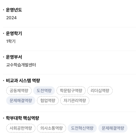
운영년도
2024
운영학기
1학기
운영부서
교수학습개발센터
비교과 시스템 역량
공동체역량
도전역량
학문탐구역량
리더십역량
문제해결역량
협업역량
자기관리역량
학부대학 핵심역량
사회공헌역량
의사소통역량
도전혁신역량
문제해결역량